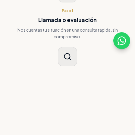
Paso
1
Llamada o evaluación
Nos cuentas tu situación en una consulta rápida, sin
compromiso.
Paso
2
Revisión de tu caso
Analizamos tu historial crediticio e identificamos
oportunidades reales.